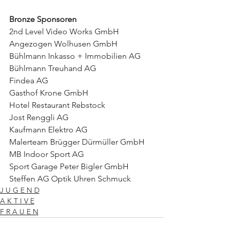
Bronze Sponsoren
2nd Level Video Works GmbH
Angezogen Wolhusen GmbH
Bühlmann Inkasso + Immobilien AG
Bühlmann Treuhand AG
Findea AG
Gasthof Krone GmbH
Hotel Restaurant Rebstock
Jost Renggli AG
Kaufmann Elektro AG
Malerteam Brügger Dürmüller GmbH
MB Indoor Sport AG
Sport Garage Peter Bigler GmbH
Steffen AG Optik Uhren Schmuck
J U G E N D
A K T I V E
F R A U E N