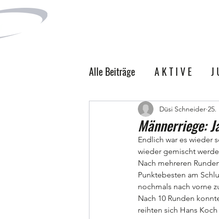
N E W S
B I 
Alle Beiträge
A K T I V E
J 
M Ä N N E R
Düsi Schneider
25.
Männerriege: J
Endlich war es wieder 
wieder gemischt werden
Nach mehreren Runden g
Punktebesten am Schluss
nochmals nach vorne zu
Nach 10 Runden konnte 
reihten sich Hans Koch