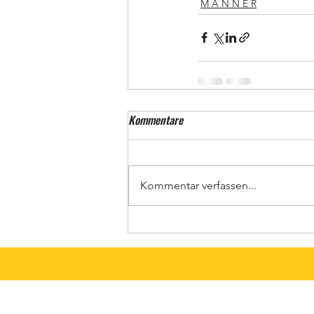
M Ä N N E R
Kommentare
Kommentar verfassen...