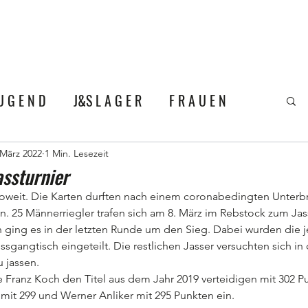
L D E R
F A N Z O N E
V E R 
U G E N D
J&S L A G E R
F R A U E N
 März 2022
1 Min. Lesezeit
assturnier
soweit. Die Karten durften nach einem coronabedingten Unterb
. 25 Männerriegler trafen sich am 8. März im Rebstock zum Ja
ing es in der letzten Runde um den Sieg. Dabei wurden die j
gangtisch eingeteilt. Die restlichen Jasser versuchten sich in 
 jassen.
Franz Koch den Titel aus dem Jahr 2019 verteidigen mit 302 Pu
 mit 299 und Werner Anliker mit 295 Punkten ein.