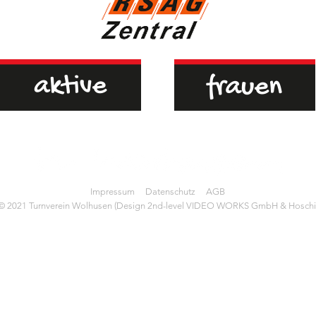
Impressum
Datenschutz
AGB
© 2021 Turnverein Wolhusen (Design 2nd-level VIDEO WORKS GmbH & Hoschi