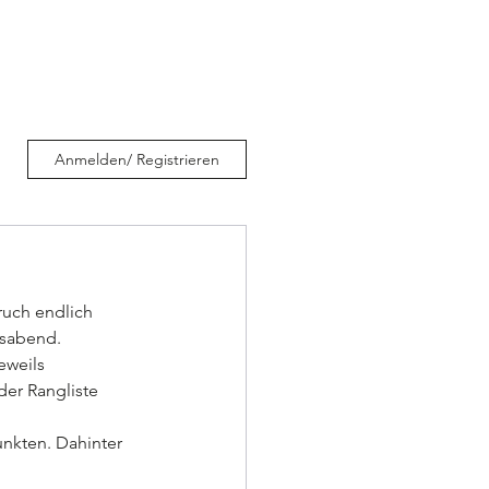
E I N
S P O N S O R E N
Anmelden/ Registrieren
ruch endlich 
ssabend.
eweils 
der Rangliste 
nkten. Dahinter 