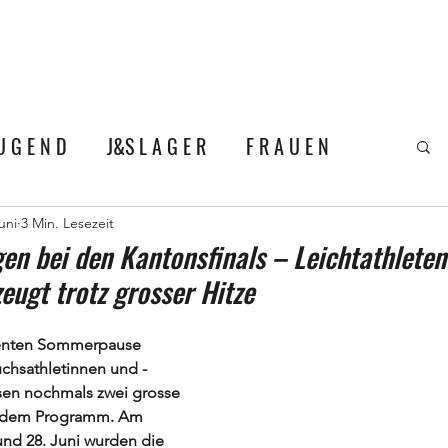
L D E R
F A N Z O N E
V E R 
U G E N D
J&S L A G E R
F R A U E N
uni
3 Min. Lesezeit
en bei den Kantonsfinals – Leichtathleten
ugt trotz grosser Hitze
ienten Sommerpause 
chsathletinnen und -
sen nochmals zwei grosse 
 dem Programm. Am 
d 28. Juni wurden die 