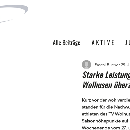
N E W S
B I 
Alle Beiträge
A K T I V E
J 
M Ä N N E R
Pascal Bucher
29. J
Starke Leistung
Wolhusen überze
Kurz vor der wohlverd
standen für die Nachwu
athleten des TV Wolhu
Saisonhöhepunkte auf
Wochenende vom 27. un