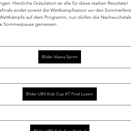
en. Herzliche Gratulation an alle für diese starken Resultate!
finals endet vorerst die Wettkampfsaison vor den Sommerferie
 Wettkämpfe auf dem Programm, nun dürfen die Nachwuchstale
nte Sommerpause geniessen.
Bilder Visana Sprint
Bilder UBS Kids Cup KT Final Luzern