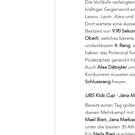
Die Vorläufe verlangten
kräftiger Gegenwind ers
Leano, Levin, Alea und 
Dort wartete eine äusse
Bestzeit von 
9.90 Seku
Oberli
, welches bereits
undankbaren 
4. Rang
, 
haben das Potenzial fü
Podestplatz gereicht hä
Auch 
Alea Dätwyler
 un
Konkurrenz mussten sie
Schlussrang
 freuen.
UBS Kids Cup - Jana M
Bereits einen Tag spät
diesen Mehrkampf mit 6
Mael Bieri, Jana Marba
unter die besten 35 Ath
Für 
Neila Bieri
 machten