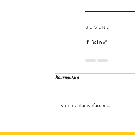
J U G E N D
Kommentare
Kommentar verfassen...