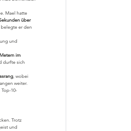
e. Mael hatte 
 Sekunden über 
 belegte er den 
rung und 
 Metern im 
d durfte sich 
ussrang
, wobei 
rangen weiter.
e Top-10-
ken. Trotz 
eist und 