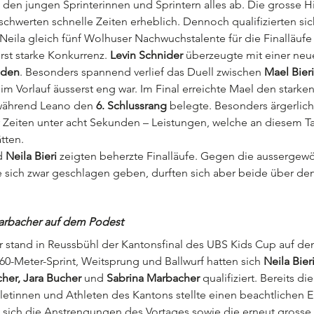
 den jungen Sprinterinnen und Sprintern alles ab. Die grosse Hi
chwerten schnelle Zeiten erheblich. Dennoch qualifizierten sic
Neila gleich fünf Wolhuser Nachwuchstalente für die Finalläufe 
rst starke Konkurrenz. 
Levin Schnider
 überzeugte mit einer neu
nden
. Besonders spannend verlief das Duell zwischen 
Mael Bieri
 im Vorlauf äusserst eng war. Im Final erreichte Mael den starke
während Leano den 
6. Schlussrang
 belegte. Besonders ärgerlich
r Zeiten unter acht Sekunden – Leistungen, welche an diesem Ta
tten.
d 
Neila Bieri
 zeigten beherzte Finalläufe. Gegen die aussergewö
 sich zwar geschlagen geben, durften sich aber beide über de
arbacher auf dem Podest
er stand in Reussbühl der Kantonsfinal des UBS Kids Cup auf d
0-Meter-Sprint, Weitsprung und Ballwurf hatten sich 
Neila Bier
cher, Jara Bucher
 und 
Sabrina Marbacher
 qualifiziert. Bereits di
letinnen und Athleten des Kantons stellte einen beachtlichen Er
 sich die Anstrengungen des Vortages sowie die erneut grosse 