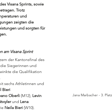
des Visana Sprints, sowie 
tragen. Trotz 
peraturen und 
gungen zeigten die 
eistungen und sorgten für 
gen.
en am Visana Sprint
ern der Kantonsfinal des 
r die Siegerinnen und 
winkte die Qualifikation 
.
t sechs Athletinnen und 
 Bieri 
Jana Marbacher - 3. Plat
eano Oberli
 (M12), 
Levin 
twyler
 und 
Lena 
ie 
Neila Bieri
 (W10).