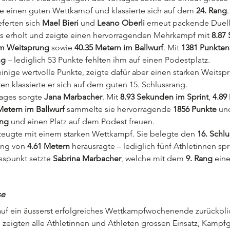
ie einen guten Wettkampf und klassierte sich auf dem 
24. Rang
.
ferten sich 
Mael Bieri
 und 
Leano Oberli
 erneut packende Duell
s erholt und zeigte einen hervorragenden Mehrkampf mit 
8.87
im Weitsprung
 sowie 
40.35 Metern im Ballwurf
. Mit 
1381 Punkten
ng
 – lediglich 53 Punkte fehlten ihm auf einen Podestplatz.
einige wertvolle Punkte, zeigte dafür aber einen starken Weitsp
ten klassierte er sich auf dem guten 15. Schlussrang.
ages sorgte 
Jana Marbacher
. Mit 
8.93 Sekunden im Sprint
, 
4.89
Metern im Ballwurf
 sammelte sie hervorragende 
1856 Punkte
 un
ang
 und einen Platz auf dem Podest freuen.
zeugte mit einem starken Wettkampf. Sie belegte den 
16. Schl
ung von 
4.61 Metern
 herausragte – lediglich fünf Athletinnen sp
spunkt setzte 
Sabrina Marbacher
, welche mit dem 
9. Rang
 ein
se
uf ein äusserst erfolgreiches Wettkampfwochenende zurückblic
zeigten alle Athletinnen und Athleten grossen Einsatz, Kampfg