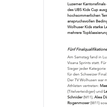
Luzerner Kantonsfinals 
des UBS Kids Cup ausge
hochsommerlichen Tem
anspruchsvollen Bedin
Wolhuser Kids starke L
mehrere Topklassierun
Fünf Finalqualifikation
Am Samstag fand in Luz
Visana Sprints statt. Fü
Sieger jeder Kategorie 
für den Schweizer Final
Der TV Wolhusen war mi
Athleten vertreten: 
Mael
(Titelverteidiger) und 
L
Schnider
 (M11), 
Alea Dä
Rogenmoser
 (W11) sow