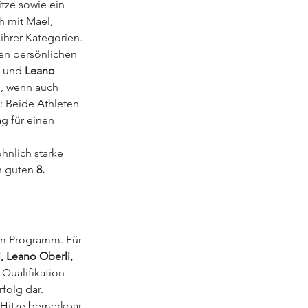
tze sowie ein 
h mit Mael, 
ihrer Kategorien.
en persönlichen 
 und 
Leano 
n, wenn auch 
: Beide Athleten 
g für einen 
hnlich starke 
n guten 
8. 
em Programm. Für 
i, Leano Oberli, 
e Qualifikation 
folg dar.
Hitze bemerkbar. 