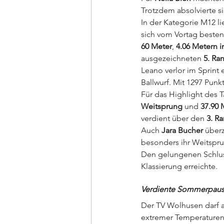
Trotzdem absolvierte s
In der Kategorie M12 lie
sich vom Vortag besten
60 Meter
, 
4.06 Metern 
ausgezeichneten 
5. Ra
Leano verlor im Sprint 
Ballwurf. Mit 1297 Punk
Für das Highlight des T
Weitsprung
 und 
37.90 
verdient über den 
3. R
Auch 
Jara Bucher
 über
besonders ihr Weitspr
Den gelungenen Schlus
Klassierung erreichte.
Verdiente Sommerpau
Der TV Wolhusen darf a
extremer Temperaturen 