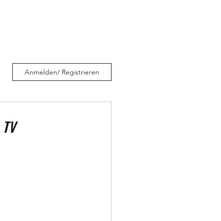
E I N
S P O N S O R E N
Anmelden/ Registrieren
 TV