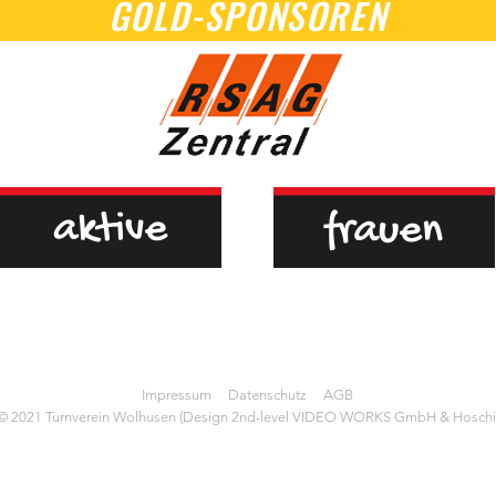
GOLD-SPONSOREN
Impressum
Datenschutz
AGB
© 2021 Turnverein Wolhusen (Design 2nd-level VIDEO WORKS GmbH & Hoschi