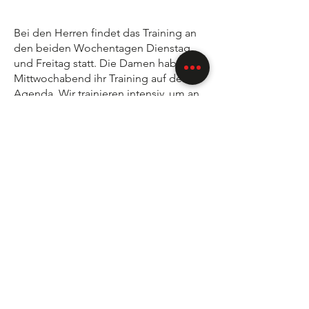
Bei den Herren findet das Training an
den beiden Wochentagen Dienstag
und Freitag statt. Die Damen haben am
Mittwochabend ihr Training auf der
Agenda. Wir trainieren intensiv, um an
unserem Jahreshighlight, dem
Turnfest, gute sportliche Leistungen zu
zeigen.
Mit Koordination, Ausdauer, Kraft,
Beweglichkeit versuchen wir uns breit
durch die Sportarten Fitness,
Leichtathletik, Aerobic, Korbball, Spiel
und manchmal auch ein wenig
Geräteturnen durchzuschlagen.
Damit der Spass nicht zu kurz kommt,
haben wir über das Jahr verteilt einige