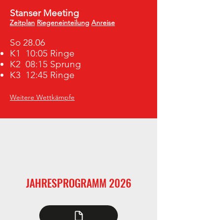
Stanser Meeting
Zeitplan
Riegeneinteilung
Anreise
So 28.06
K1 10:05 Ringe
K2 08:15 Sprung
K3 12:45 Ringe
Weitere Wettkämpfe
JAHRESPROGRAMM 2026