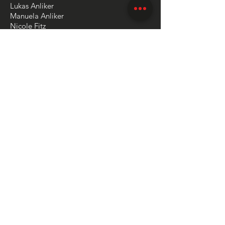
Lukas Anliker
Manuela Anliker
Nicole Fitz
Timo Unternährer
Auskünfte:
Lukas Anliker
079 960 84 91
getu.wolhusen@gmail.com
GOLD-SPONSOREN