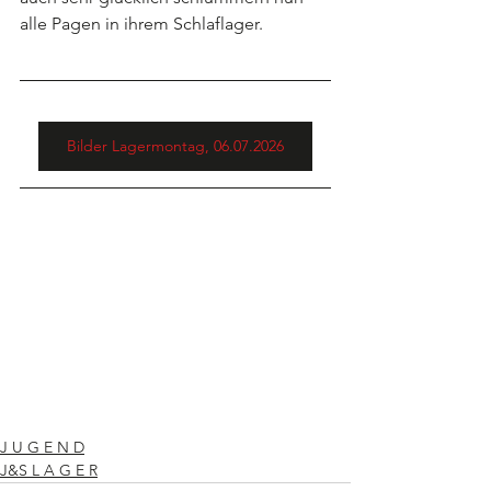
alle Pagen in ihrem Schlaflager.
Bilder Lagermontag, 06.07.2026
J U G E N D
J&S L A G E R