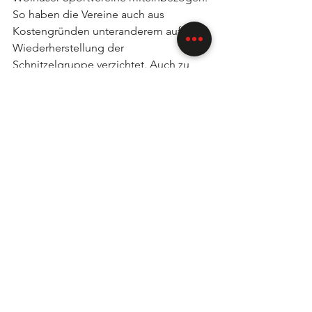
So haben die Vereine auch aus 
Kostengründen unteranderem auf die 
Wiederherstellung der 
Schnitzelgruppe verzichtet. Auch zu 
beachten gilt, dass eine Renovation 
der Sporthalle Berghof ohnehin in den 
kommenden Jahren notwendig 
geworden wäre.
J U G E N D
A K T I V E
F R A U E N
Alle ansehen
Aktuelle Beiträge