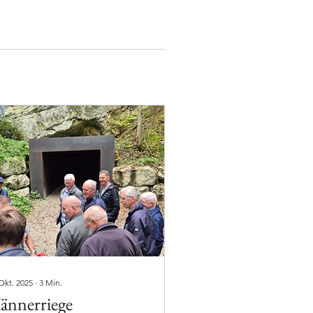
Okt. 2025
∙
3
Min.
ännerriege