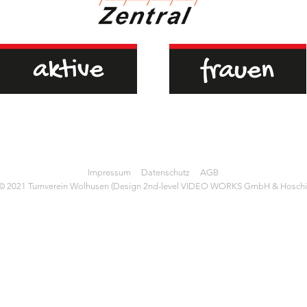
Generalversammlung des
Turnvereins Wolhusen.
Nach den...
Impressum
Datenschutz
AGB
© 2021 Turnverein Wolhusen (Design 2nd-level VIDEO WORKS GmbH & Hoschi