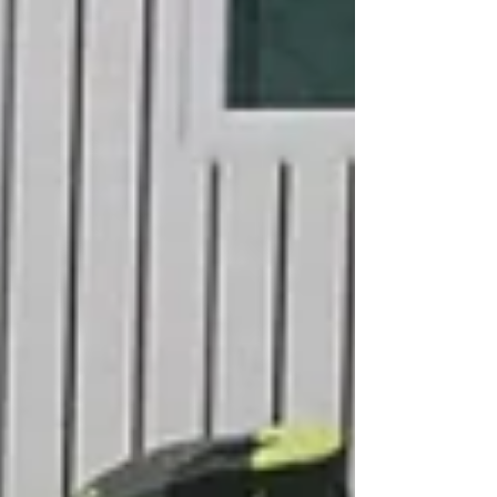
von 7 bis 16 Jahren sorgten in den Hallen für
spannende Wettkämpfe und beste
Unterhaltung. Den Auftakt machte das Spiel
«Steirollen», bei dem die Kategorie der 9-
und 10-Jährigen mit insgesamt 11 Teams
vertreten war und somit das grösste
Teilnehmerfeld stellte. Trotz des fr