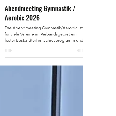
28. März
Abendmeeting Gymnastik /
Aerobic 2026
Das Abendmeeting Gymnastik/Aerobic ist
für viele Vereine im Verbandsgebiet ein
fester Bestandteil im Jahresprogramm und
eine wichtige Standortbestimmung. Seit
Jahren wird dieser Vorbereitungswettkampf
vom Turnverein Wolhusen gemeinsam mit
dem Turnverband organisiert und bildet den
Auftakt für die kommende Saison. Rund 550
Teilnehmende nutzten die Gelegenheit und
reisten am Freitag, 27. März, nach Wolhusen,
um ihre Programme vor den
Wertungsrichtenden zu zeigen. Der TV