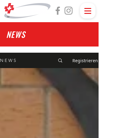
NEWS
Registrieren
N E W S