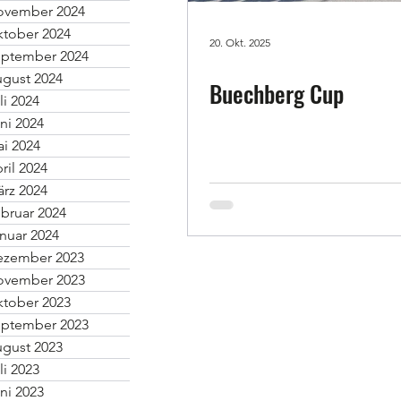
ovember 2024
tober 2024
20. Okt. 2025
ptember 2024
gust 2024
Buechberg Cup
li 2024
ni 2024
i 2024
ril 2024
rz 2024
bruar 2024
nuar 2024
ezember 2023
ovember 2023
tober 2023
ptember 2023
gust 2023
li 2023
ni 2023