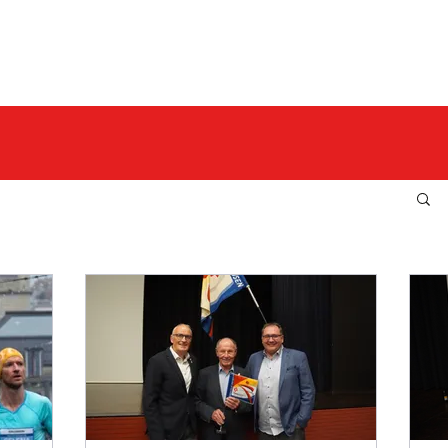
L D E R
F A N Z O N E
V E R 