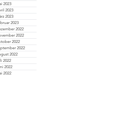
i 2023
ril 2023
rz 2023
bruar 2023
ezember 2022
ovember 2022
tober 2022
ptember 2022
gust 2022
li 2022
ni 2022
i 2022