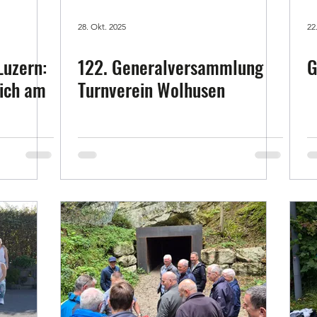
28. Okt. 2025
22
Luzern:
122. Generalversammlung
G
eich am
Turnverein Wolhusen