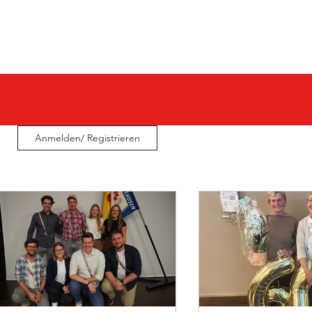
E I N
S P O N S O R E N
Anmelden/ Registrieren