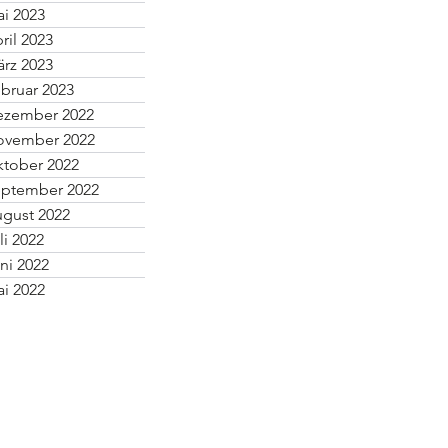
i 2023
ril 2023
rz 2023
bruar 2023
ezember 2022
ovember 2022
tober 2022
ptember 2022
gust 2022
li 2022
ni 2022
i 2022