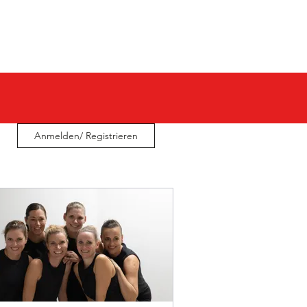
E I N
S P O N S O R E N
Anmelden/ Registrieren