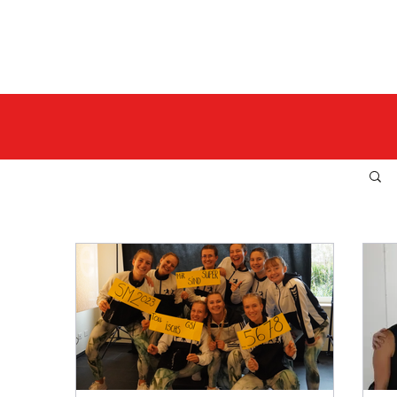
L D E R
F A N Z O N E
V E R 