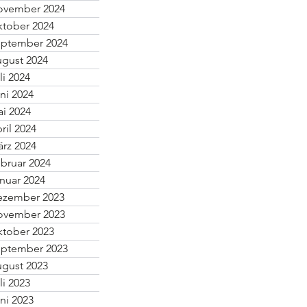
ovember 2024
tober 2024
ptember 2024
gust 2024
li 2024
ni 2024
i 2024
ril 2024
rz 2024
bruar 2024
nuar 2024
ezember 2023
ovember 2023
tober 2023
ptember 2023
gust 2023
li 2023
ni 2023