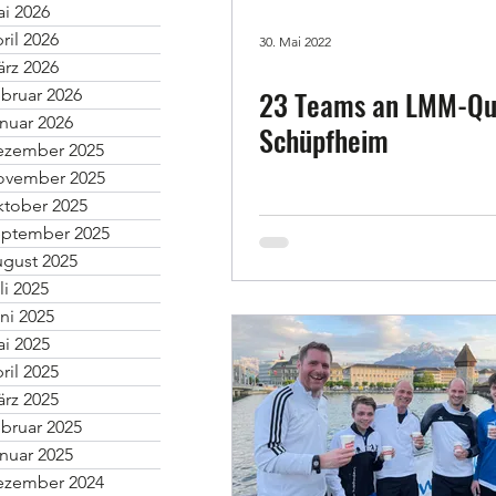
i 2026
ril 2026
30. Mai 2022
rz 2026
23 Teams an LMM-Qua
bruar 2026
nuar 2026
Schüpfheim
ezember 2025
ovember 2025
tober 2025
ptember 2025
gust 2025
li 2025
ni 2025
i 2025
ril 2025
rz 2025
bruar 2025
nuar 2025
ezember 2024