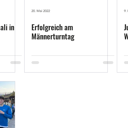
20. Mai 2022
9.
li in
Erfolgreich am
J
Männerturntag
W