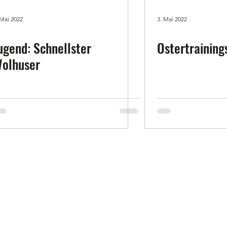
 Mai 2022
3. Mai 2022
ugend: Schnellster
Ostertrainin
olhuser