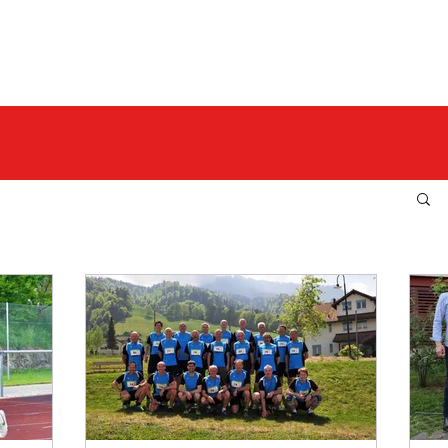
L D E R
F A N Z O N E
V E R 