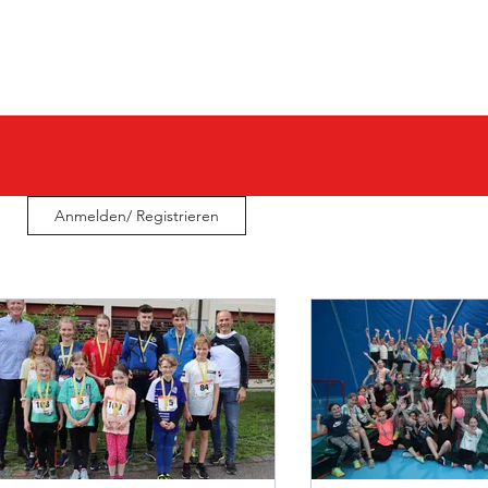
E I N
S P O N S O R E N
Anmelden/ Registrieren